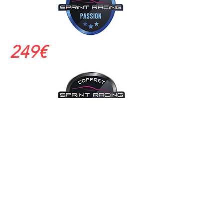
249€
289€
© 2026 Syndicat Mixte de la base de loisirs
du circuit automobile du var. All right