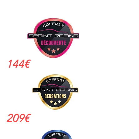
144€
209€