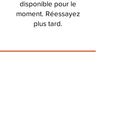
disponible pour le
moment. Réessayez
plus tard.
© 2026 Syndicat Mixte de la base de loisirs
du circuit automobile du var. All right
reserved. Conception : Circuit du var
Mentions légales - Politque de protection des
données - Gestion des cookies
Plan du site
Accessibilité