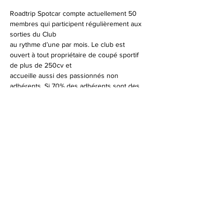
Roadtrip Spotcar compte actuellement 50 
membres qui participent régulièrement aux 
sorties du Club
au rythme d’une par mois. Le club est 
ouvert à tout propriétaire de coupé sportif 
de plus de 250cv et
accueille aussi des passionnés non 
adhérents. Si 70% des adhérents sont des 
porschistes, il comprend
En lire plus
© 2026 Syndicat Mixte de la base de loisirs
du circuit automobile du var. All right
reserved. Conception : Circuit du var