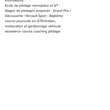
Informations :
Ecole de pilotage monoplace et GT :
Stages de pilotages proposés : Grand Prix / 
Découverte / Renault Sport - Baptême 
course poursuite en GTEntretien, 
restauration et gardiennage véhicule 
assistance course coaching pilotage 
Infos et réservations : 
+33 (0)4 94 47 96 53
© 2026 Syndicat Mixte de la base de loisirs
du circuit automobile du var. All right
reserved. Conception : Circuit du var
Mentions légales - Politque de protection des
données - Gestion des cookies
Plan du site