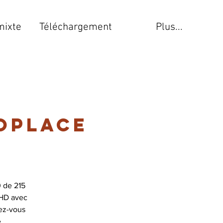
mixte
Téléchargement
Plus...
oplace
 de 215
 HD avec
ez-vous
e