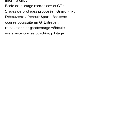
Informations :
Ecole de pilotage monoplace et GT :
Stages de pilotages proposés : Grand Prix / 
Découverte / Renault Sport - Baptême 
course poursuite en GTEntretien, 
restauration et gardiennage véhicule 
assistance course coaching pilotage 
Infos et réservations : 
+33 (0)4 94 47 96 53
© 2026 Syndicat Mixte de la base de loisirs
du circuit automobile du var. All right
reserved. Conception : Circuit du var
Mentions légales - Politque de protection des
données - Gestion des cookies
Plan du site