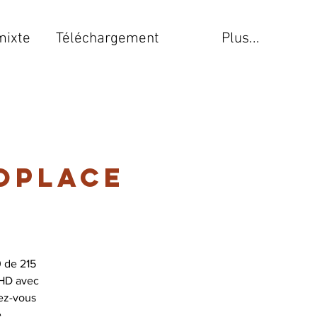
mixte
Téléchargement
Plus...
oplace
 de 215
 HD avec
ez-vous
e