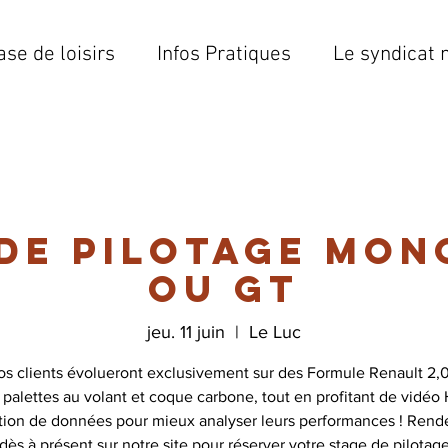
ase de loisirs
Infos Pratiques
Le syndicat 
 de pilotage mon
ou GT
jeu. 11 juin
  |  
Le Luc
os clients évolueront exclusivement sur des Formule Renault 2,0
 palettes au volant et coque carbone, tout en profitant de vidéo
ition de données pour mieux analyser leurs performances ! Rend
dès à présent sur notre site pour réserver votre stage de pilotag