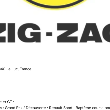
0
340 Le Luc, France
 et GT :
s : Grand Prix / Découverte / Renault Sport - Baptême course pou