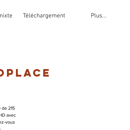
mixte
Téléchargement
Plus...
oplace
 de 215
 HD avec
ez-vous
e