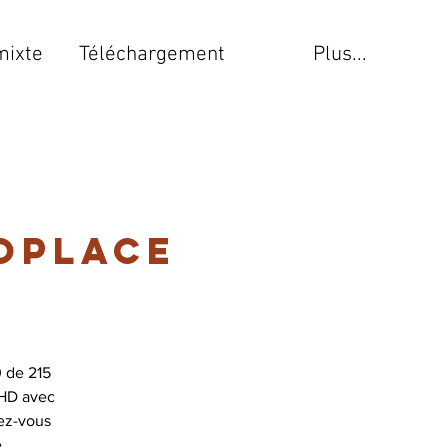
mixte
Téléchargement
Plus...
oplace
 de 215
 HD avec
ez-vous
e