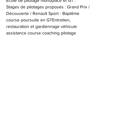
Ecole de pilotage monoplace et GT :
Stages de pilotages proposés : Grand Prix / 
Découverte / Renault Sport - Baptême 
course poursuite en GTEntretien, 
restauration et gardiennage véhicule 
assistance course coaching pilotage
Infos et réservations :
+33 (0)4 94 47 96 53
© 2026 Syndicat Mixte de la base de loisirs
du circuit automobile du var. All right
reserved. Conception : Circuit du var
Mentions légales - Politque de protection des
données - Gestion des cookies
Plan du site
Accessibilité