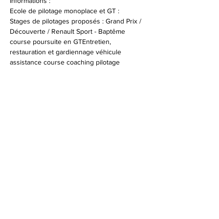
Informations :
Ecole de pilotage monoplace et GT :
Stages de pilotages proposés : Grand Prix / 
Découverte / Renault Sport - Baptême 
course poursuite en GTEntretien, 
restauration et gardiennage véhicule 
assistance course coaching pilotage 
Infos et réservations : 
+33 (0)4 94 47 96 53
© 2026 Syndicat Mixte de la base de loisirs
du circuit automobile du var. All right
reserved. Conception : Circuit du var
Mentions légales - Politque de protection des
données - Gestion des cookies
Plan du site