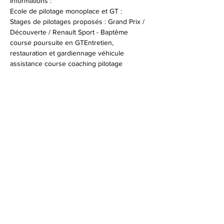
Informations :
Ecole de pilotage monoplace et GT :
Stages de pilotages proposés : Grand Prix / 
Découverte / Renault Sport - Baptême 
course poursuite en GTEntretien, 
restauration et gardiennage véhicule 
assistance course coaching pilotage 
Infos et réservations : 
+33 (0)4 94 47 96 53
© 2026 Syndicat Mixte de la base de loisirs
du circuit automobile du var. All right
reserved. Conception : Circuit du var
Mentions légales - Politque de protection des
données - Gestion des cookies
Plan du site