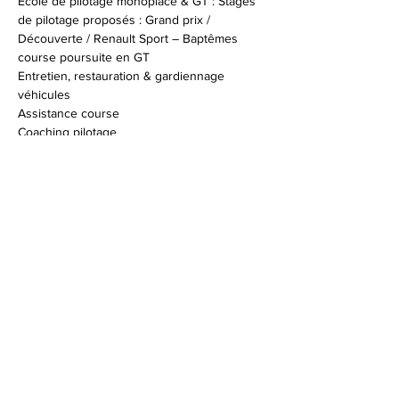
Ecole de pilotage monoplace & GT : Stages 
de pilotage proposés : Grand prix / 
Découverte / Renault Sport – Baptêmes 
course poursuite en GT

Entretien, restauration & gardiennage 
véhicules

Assistance course

Coaching pilotage
Infos & réservations :
+33 (0)4 94 47 96 53
contact@zig-zag.fr
© 2026 Syndicat Mixte de la base de loisirs
du circuit automobile du var. All right
reserved. Conception : Circuit du var
Mentions légales - Politque de protection des
données - Gestion des cookies