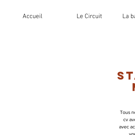
Accueil
Le Circuit
La b
St
Tous n
cv av
avec ac
vo