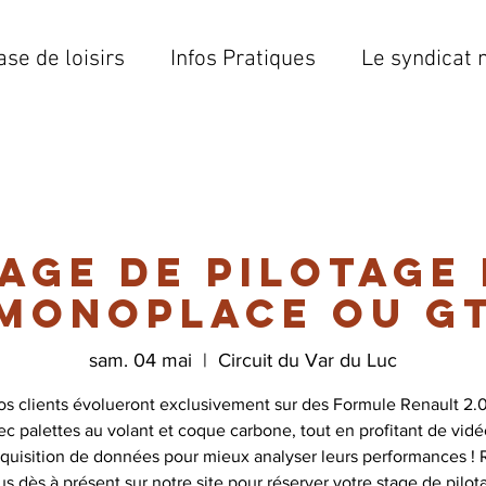
ase de loisirs
Infos Pratiques
Le syndicat 
age de pilotage
monoplace ou G
sam. 04 mai
  |  
Circuit du Var du Luc
os clients évolueront exclusivement sur des Formule Renault 2.0
ec palettes au volant et coque carbone, tout en profitant de vid
quisition de données pour mieux analyser leurs performances !
us dès à présent sur notre site pour réserver votre stage de pilot