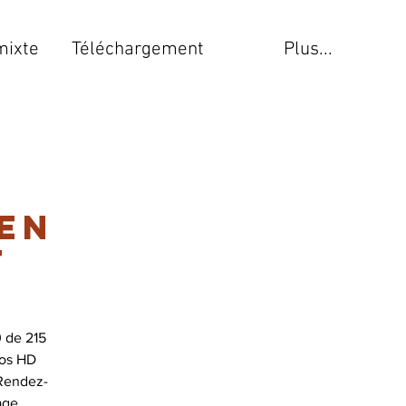
mixte
Téléchargement
Plus...
 en
T
 de 215
éos HD
 Rendez-
age