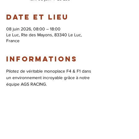
Date et lieu
08 juin 2026, 08:00 – 18:00
Le Luc, Rte des Mayons, 83340 Le Luc,
France
Informations
Pilotez de véritable monoplace F4 & F1 dans 
un environnement incroyable grâce à notre 
équipe AGS RACING.
© 2026 Syndicat Mixte de la base de loisirs
du circuit automobile du var. All right
reserved. Conception : Circuit du var