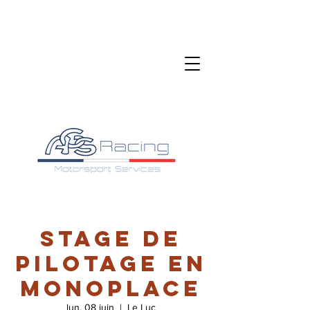
Stage de
pilotage en
monoplace
lun. 08 juin
  |  
Le Luc