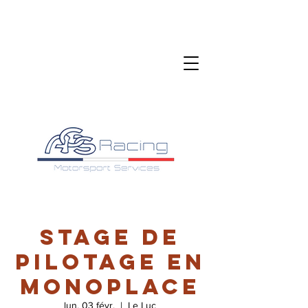
Stage de
pilotage en
monoplace
lun. 03 févr.
  |  
Le Luc