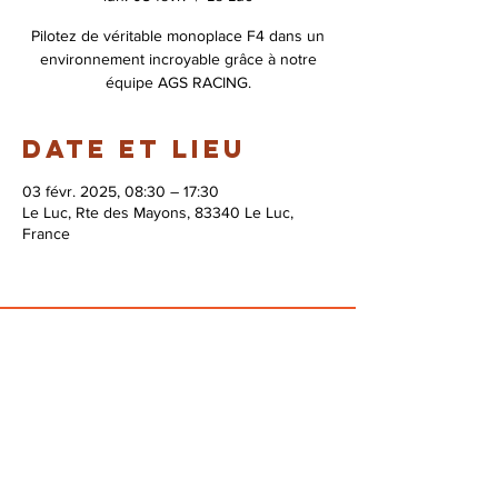
Pilotez de véritable monoplace F4 dans un
environnement incroyable grâce à notre
équipe AGS RACING.
Date et lieu
03 févr. 2025, 08:30 – 17:30
Le Luc, Rte des Mayons, 83340 Le Luc,
France
© 2026 Syndicat Mixte de la base de loisirs
du circuit automobile du var. All right
reserved. Conception : Circuit du var
Mentions légales - Politque de protection des
données - Gestion des cookies