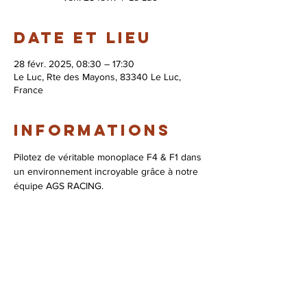
Date et lieu
28 févr. 2025, 08:30 – 17:30
Le Luc, Rte des Mayons, 83340 Le Luc,
France
Informations
Pilotez de véritable monoplace F4 & F1 dans 
un environnement incroyable grâce à notre 
équipe AGS RACING.
© 2026 Syndicat Mixte de la base de loisirs
du circuit automobile du var. All right
reserved. Conception : Circuit du var