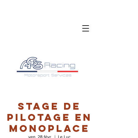
Stage de
pilotage en
monoplace
ven. 28 févr.
  |  
Le Luc