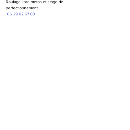
Roulage libre motos et stage de 
perfectionnement 
 06 29 82 67 88
 tortueteam@gmail.com
https://tortueteam.com/ 
© 2026 Syndicat Mixte de la base de loisirs
du circuit automobile du var. All right
reserved. Conception : Circuit du var
Mentions légales - Politque de protection des
données - Gestion des cookies
Plan du site
Accessibilité