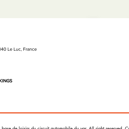
340 Le Luc, France
IKINGS
ase de loisirs du circuit automobile du var. All right reserved. C