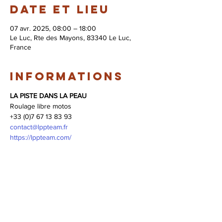
Date et lieu
07 avr. 2025, 08:00 – 18:00
Le Luc, Rte des Mayons, 83340 Le Luc,
France
Informations
LA PISTE DANS LA PEAU
Roulage libre motos 
+33 (0)7 67 13 83 93
contact@lppteam.fr
https://lppteam.com/
© 2026 Syndicat Mixte de la base de loisirs
du circuit automobile du var. All right