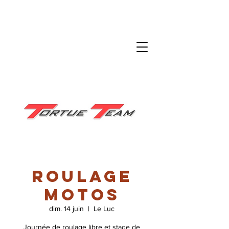
Roulage
motos
dim. 14 juin
  |  
Le Luc
Journée de roulage libre et stage de