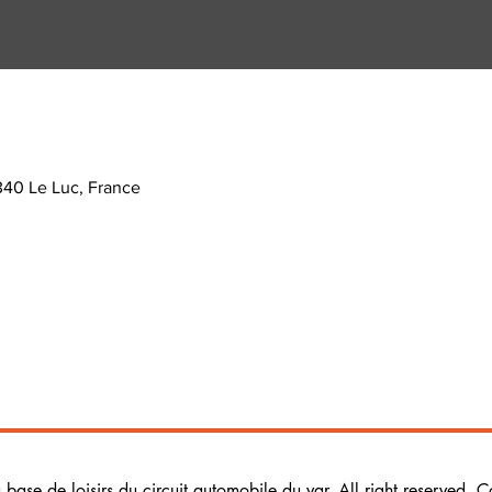
340 Le Luc, France
ase de loisirs du circuit automobile du var. All right reserved. C