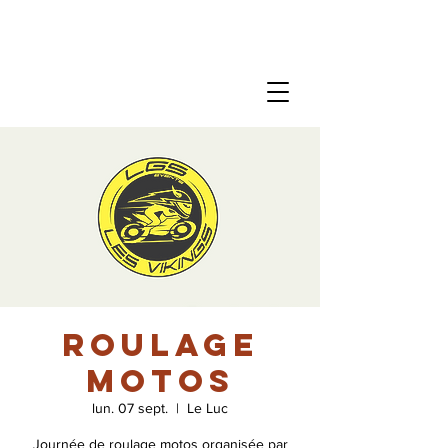
Roulage
motos
lun. 07 sept.
  |  
Le Luc
Journée de roulage motos organisée par