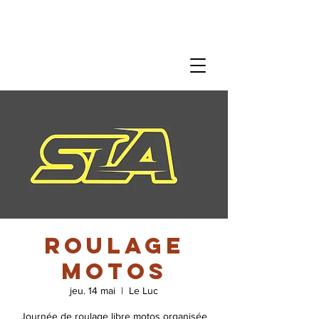
Roulage
motos
jeu. 14 mai
  |  
Le Luc
Journée de roulage libre motos organisée