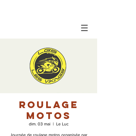
Roulage
motos
dim. 03 mai
  |  
Le Luc
Journée de roulage motos organisée par