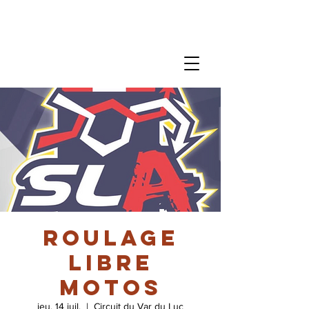
Roulage
libre
motos
jeu. 14 juil.
  |  
Circuit du Var du Luc