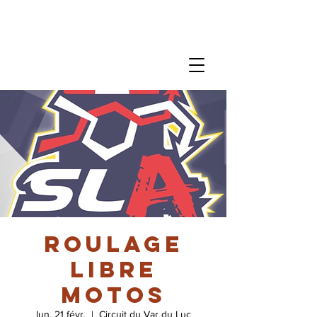
Roulage
libre
motos
lun. 21 févr.
  |  
Circuit du Var du Luc