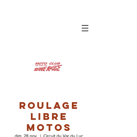
Roulage
libre
motos
dim. 28 nov.
  |  
Circuit du Var du Luc