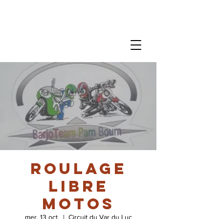
Roulage
libre
motos
mer. 13 oct.
  |  
Circuit du Var du Luc