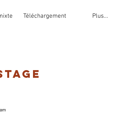
mixte
Téléchargement
Plus...
stage
eam