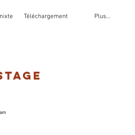
mixte
Téléchargement
Plus...
stage
eam