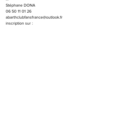
Stéphane DONA
06 50 11 01 26
abarthclubfansfrance@outlook.fr
inscription sur : 
https://www.abarthclubfansfrance.com/events
/journee-circuit-exclusif-abarth
© 2026 Syndicat Mixte de la base de loisirs
du circuit automobile du var. All right
reserved. Conception : Circuit du var
Mentions légales - Politque de protection des
données - Gestion des cookies
Plan du site
Accessibilité