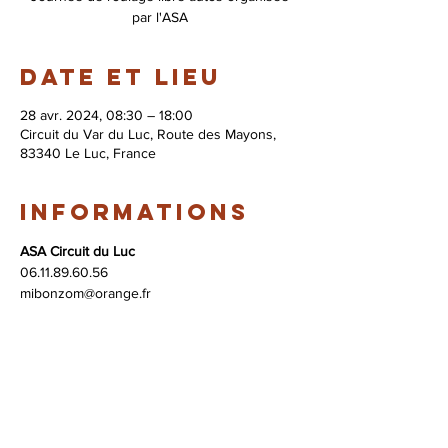
par l'ASA
Date et lieu
28 avr. 2024, 08:30 – 18:00
Circuit du Var du Luc, Route des Mayons,
83340 Le Luc, France
Informations
ASA Circuit du Luc
06.11.89.60.56 
mibonzom@orange.fr 
© 2026 Syndicat Mixte de la base de loisirs
du circuit automobile du var. All right