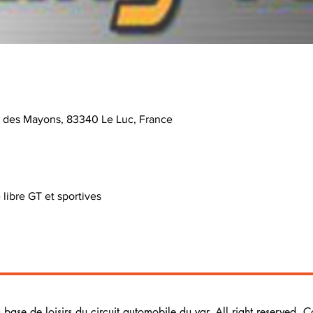
e des Mayons, 83340 Le Luc, France
libre GT et sportives 
ase de loisirs du circuit automobile du var. All right reserved. C