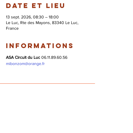
Date et lieu
13 sept. 2026, 08:30 – 18:00
Le Luc, Rte des Mayons, 83340 Le Luc,
France
Informations
ASA Circuit du Luc
 06.11.89.60.56 
mibonzom@orange.fr
© 2026 Syndicat Mixte de la base de loisirs
du circuit automobile du var. All right
reserved. Conception : Circuit du var
Mentions légales - Politque de protection des
données - Gestion des cookies