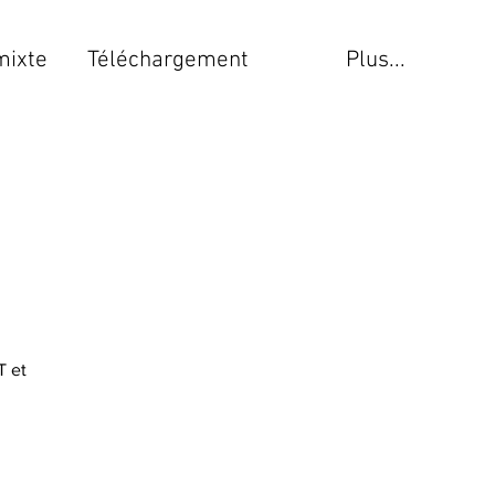
mixte
Téléchargement
Plus...
T et