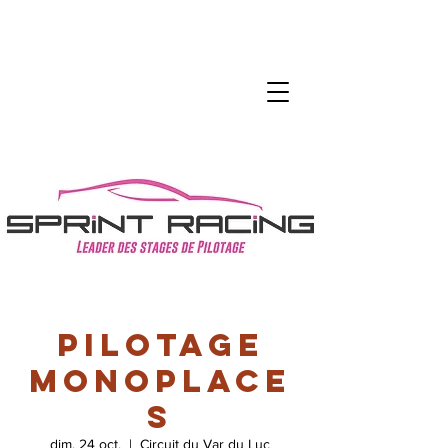
Pilotage
Monoplace
s
dim. 24 oct.
  |  
Circuit du Var du Luc