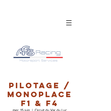
Pilotage /
Monoplace
F1 & F4
mer. 15 juin
  |  
Circuit du Var du Luc