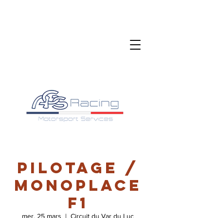
Pilotage /
Monoplace
F1
mer. 25 mars
  |  
Circuit du Var du Luc