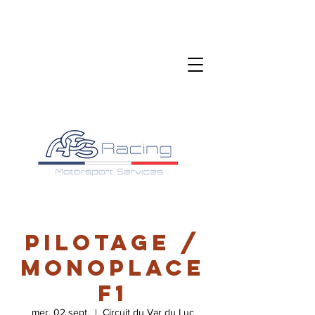
Pilotage /
Monoplace
F1
mer. 02 sept.
  |  
Circuit du Var du Luc