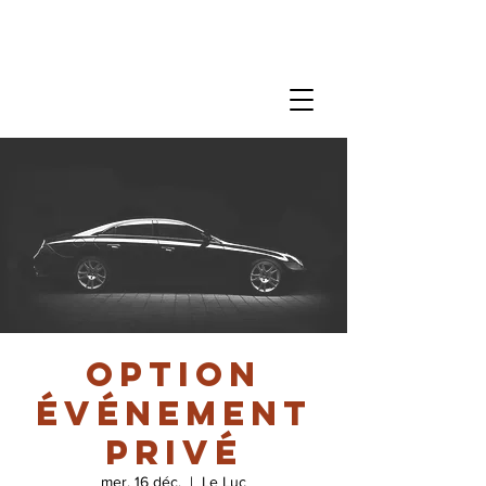
Option
événement
privé
mer. 16 déc.
  |  
Le Luc