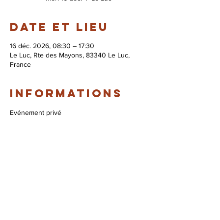
Date et lieu
16 déc. 2026, 08:30 – 17:30
Le Luc, Rte des Mayons, 83340 Le Luc,
France
Informations
Evénement privé
© 2026 Syndicat Mixte de la base de loisirs
du circuit automobile du var. All right
reserved. Conception : Circuit du var
Mentions légales - Politque de protection des