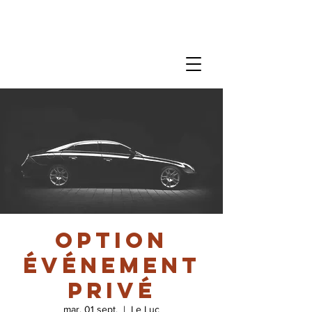
Option
événement
privé
mar. 01 sept.
  |  
Le Luc