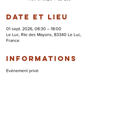
Date et lieu
01 sept. 2026, 08:30 – 18:00
Le Luc, Rte des Mayons, 83340 Le Luc,
France
Informations
Evénement privé
© 2026 Syndicat Mixte de la base de loisirs
du circuit automobile du var. All right
reserved. Conception : Circuit du var
Mentions légales - Politque de protection des