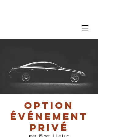
option
événement
privé
mer. 15 oct.
  |  
Le Luc