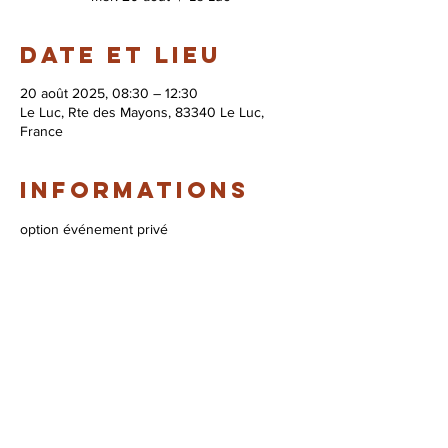
Date et lieu
20 août 2025, 08:30 – 12:30
Le Luc, Rte des Mayons, 83340 Le Luc,
France
Informations
option événement privé
© 2026 Syndicat Mixte de la base de loisirs
du circuit automobile du var. All right
reserved. Conception : Circuit du var
Mentions légales - Politque de protection des