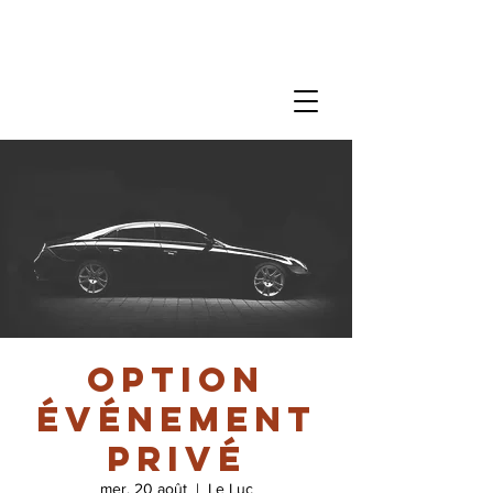
option
événement
privé
mer. 20 août
  |  
Le Luc