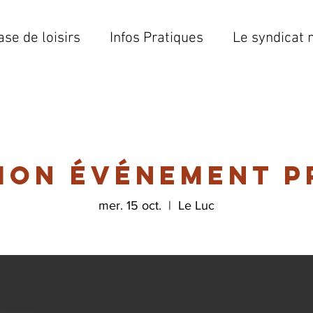
ase de loisirs
Infos Pratiques
Le syndicat 
ion événement p
mer. 15 oct.
  |  
Le Luc