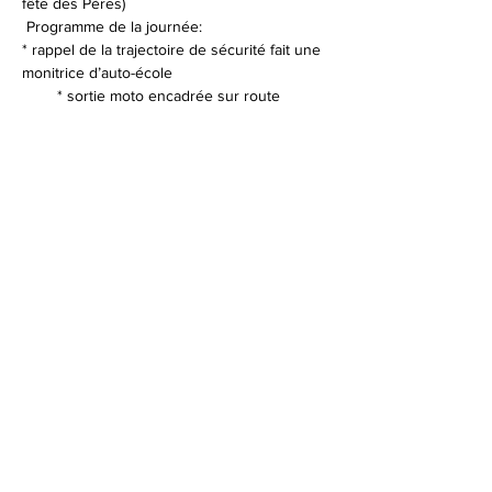
fête des Pères)
 Programme de la journée:
* rappel de la trajectoire de sécurité fait une 
monitrice d’auto-école
        * sortie moto encadrée sur route 
ouverte par la gendarmerie
En lire plus
© 2026 Syndicat Mixte de la base de loisirs
du circuit automobile du var. All right
reserved. Conception : Circuit du var
Mentions légales - Politque de protection des
données - Gestion des cookies
Plan du site
Accessibilité