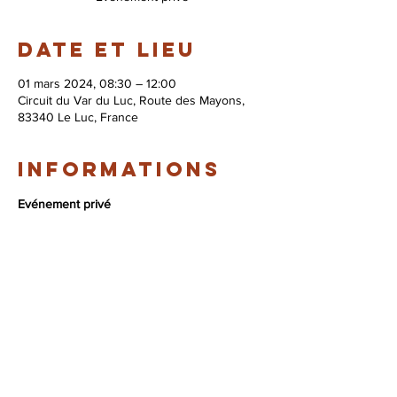
Date et lieu
01 mars 2024, 08:30 – 12:00
Circuit du Var du Luc, Route des Mayons,
83340 Le Luc, France
Informations
Evénement privé
© 2026 Syndicat Mixte de la base de loisirs
du circuit automobile du var. All right
reserved. Conception : Circuit du var
Mentions légales - Politque de protection des