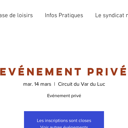
ase de loisirs
Infos Pratiques
Le syndicat 
Evénement priv
mar. 14 mars
  |  
Circuit du Var du Luc
Evénement privé
Les inscriptions sont closes
Voir autres événements