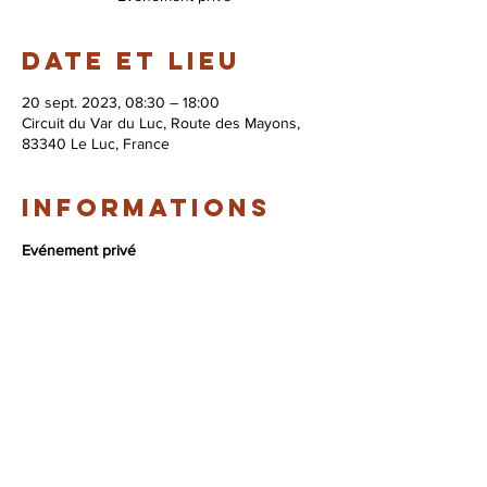
Date et lieu
20 sept. 2023, 08:30 – 18:00
Circuit du Var du Luc, Route des Mayons,
83340 Le Luc, France
Informations
Evénement privé
© 2026 Syndicat Mixte de la base de loisirs
du circuit automobile du var. All right
reserved. Conception : Circuit du var
Mentions légales - Politque de protection des