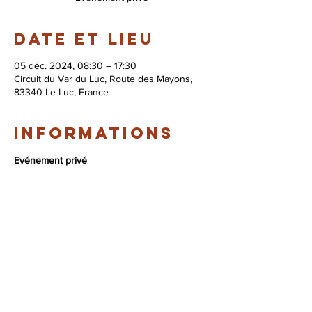
Date et lieu
05 déc. 2024, 08:30 – 17:30
Circuit du Var du Luc, Route des Mayons,
83340 Le Luc, France
Informations
Evénement privé
© 2026 Syndicat Mixte de la base de loisirs
du circuit automobile du var. All right
reserved. Conception : Circuit du var
Mentions légales - Politque de protection des